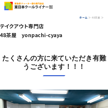
食品の配送なら、信
ホーム
≫ 48茶屋 ≫
ホーム
テイクアウト専門店
会社概要
48茶屋 yonpachi-cyaya
事業内容
保有車両
たくさんの方に来ていただき有難
うございます！！！
お問い合わせ