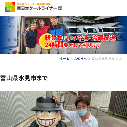
食品の配送なら、信
ホーム
≫
お知らせ
≫ 富山県氷見市まで ≫
ホーム
会社概要
富山県氷見市まで
事業内容
保有車両
お問い合わせ